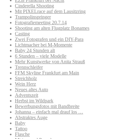
EZB Frankfurt bei Nacht
Cinderella Shooting
Mit PIXELrace auf dem Lausitzring
Trampolinspringer
Fotografiemeeting 20.7.14
Shooting am alten Flugplatz Bonames
Casting
Zwei Fotografen und ein DIY-Para
Lichtmacher bei M-Momente
Baby 24 Stunden alt
6 Stunden – viele Modelle
Mehr Kunstwerke von Anita Strauß
Trennschleifer
FFM Skyline Frankfurt am Main
Streichholz
Wein Herz
Neues altes Auto
Adventszeit
Herbst im Wildpark
Bewerbungsfotos mit Bandbreite
Johanna – einfach mal drauf los …
Abstraktes Auge
Baby
Tattoo
Flasche