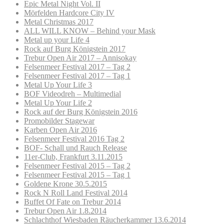
Epic Metal Night Vol. II
Mörfelden Hardcore City IV
Metal Christmas 2017
ALL WILL KNOW – Behind your Mask
Metal up your Life 4
Rock auf Burg Königstein 2017
Trebur Open Air 2017 – Annisokay
Felsenmeer Festival 2017 – Tag 2
Felsenmeer Festival 2017 – Tag 1
Metal Up Your Life 3
BOF Videodreh – Multimedial
Metal Up Your Life 2
Rock auf der Burg Königstein 2016
Promobilder Stagewar
Karben Open Air 2016
Felsenmeer Festival 2016 Tag 2
BOF- Schall und Rauch Release
11er-Club, Frankfurt 3.11.2015
Felsenmeer Festival 2015 – Tag 2
Felsenmeer Festival 2015 – Tag 1
Goldene Krone 30.5.2015
Rock N Roll Land Festival 2014
Buffet Of Fate on Trebur 2014
Trebur Open Air 1.8.2014
Schlachthof Wiesbaden Räucherkammer 13.6.2014