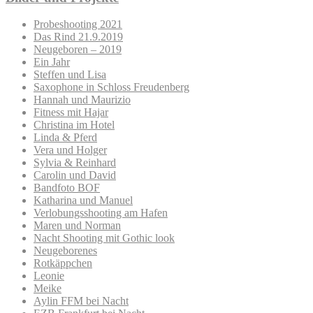
Probeshooting 2021
Das Rind 21.9.2019
Neugeboren – 2019
Ein Jahr
Steffen und Lisa
Saxophone in Schloss Freudenberg
Hannah und Maurizio
Fitness mit Hajar
Christina im Hotel
Linda & Pferd
Vera und Holger
Sylvia & Reinhard
Carolin und David
Bandfoto BOF
Katharina und Manuel
Verlobungsshooting am Hafen
Maren und Norman
Nacht Shooting mit Gothic look
Neugeborenes
Rotkäppchen
Leonie
Meike
Aylin FFM bei Nacht