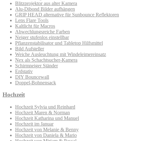
Blitzprojektor aus alter Kamera
Alu-Dibond Bilder aufhängen
GRIP HEAD alternative für Sunbounce Reflektoren
Lens Flare Tools
Kaltlicht für Macros
Abwechlungsreiche Farben
Neiger stufenlos einstellbar
Pflanzenstabilisator und Tabletop Hilfsmittel
Bild Aufsteller
Weiche Ausleuchtung mit Windeleimereinsatz
Nex als Schachtsucher-Kamera
Schirmneiger Ständer
Erdstativ
DIY Bouncewall
Doppel-Bohnensack
Hochzeit
Hochzeit Sylvia und Reinhard
Hochzeit Maren & Norman
Hochzeit Katharina und Manuel
Hochzeit im Januar
Hochzeit von Melanie & Benny
Hochzeit von Daniela & Mario
Hochzeit von Miriam & Pascal