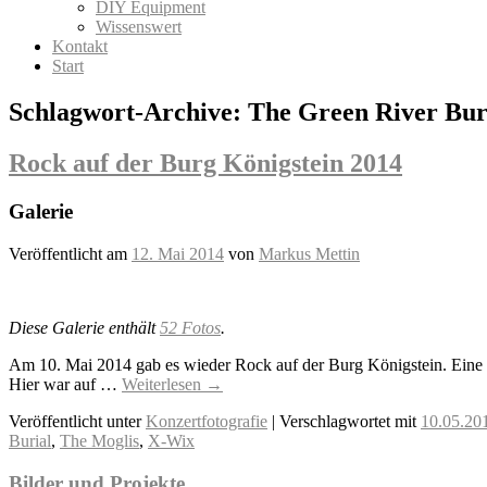
DIY Equipment
Wissenswert
Kontakt
Start
Schlagwort-Archive:
The Green River Bur
Rock auf der Burg Königstein 2014
Galerie
Veröffentlicht am
12. Mai 2014
von
Markus Mettin
Diese Galerie enthält
52 Fotos
.
Am 10. Mai 2014 gab es wieder Rock auf der Burg Königstein. Eine t
Hier war auf …
Weiterlesen
→
Veröffentlicht unter
Konzertfotografie
|
Verschlagwortet mit
10.05.20
Burial
,
The Moglis
,
X-Wix
Bilder und Projekte