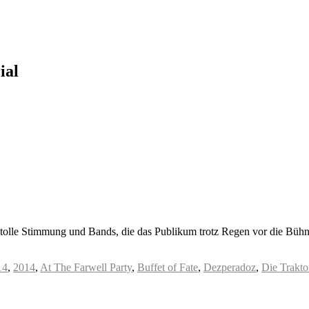
ial
olle Stimmung und Bands, die das Publikum trotz Regen vor die Bühne 
14
,
2014
,
At The Farwell Party
,
Buffet of Fate
,
Dezperadoz
,
Die Trakto