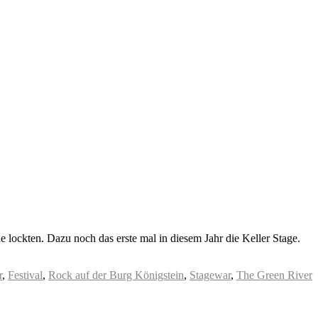
lockten. Dazu noch das erste mal in diesem Jahr die Keller Stage.
r
,
Festival
,
Rock auf der Burg Königstein
,
Stagewar
,
The Green River