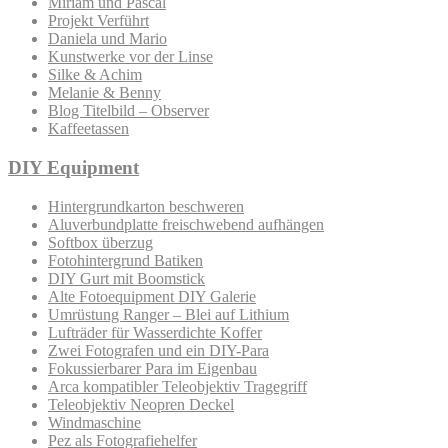
Miriam und Pascal
Projekt Verführt
Daniela und Mario
Kunstwerke vor der Linse
Silke & Achim
Melanie & Benny
Blog Titelbild – Observer
Kaffeetassen
DIY Equipment
Hintergrundkarton beschweren
Aluverbundplatte freischwebend aufhängen
Softbox überzug
Fotohintergrund Batiken
DIY Gurt mit Boomstick
Alte Fotoequipment DIY Galerie
Umrüstung Ranger – Blei auf Lithium
Lufträder für Wasserdichte Koffer
Zwei Fotografen und ein DIY-Para
Fokussierbarer Para im Eigenbau
Arca kompatibler Teleobjektiv Tragegriff
Teleobjektiv Neopren Deckel
Windmaschine
Pez als Fotografiehelfer