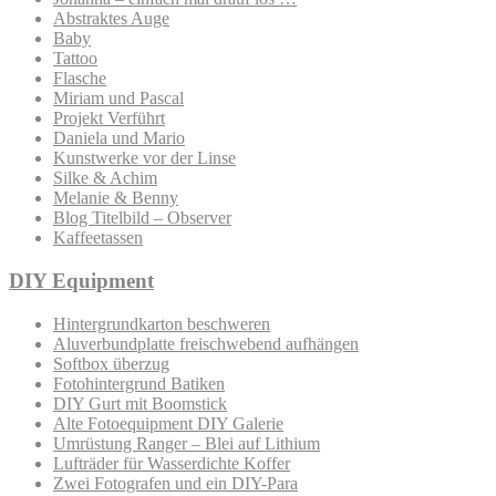
Abstraktes Auge
Baby
Tattoo
Flasche
Miriam und Pascal
Projekt Verführt
Daniela und Mario
Kunstwerke vor der Linse
Silke & Achim
Melanie & Benny
Blog Titelbild – Observer
Kaffeetassen
DIY Equipment
Hintergrundkarton beschweren
Aluverbundplatte freischwebend aufhängen
Softbox überzug
Fotohintergrund Batiken
DIY Gurt mit Boomstick
Alte Fotoequipment DIY Galerie
Umrüstung Ranger – Blei auf Lithium
Lufträder für Wasserdichte Koffer
Zwei Fotografen und ein DIY-Para