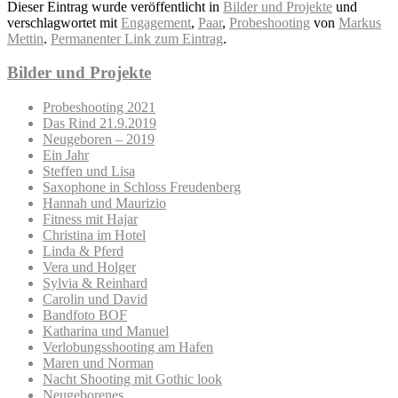
Dieser Eintrag wurde veröffentlicht in
Bilder und Projekte
und
verschlagwortet mit
Engagement
,
Paar
,
Probeshooting
von
Markus
Mettin
.
Permanenter Link zum Eintrag
.
Bilder und Projekte
Probeshooting 2021
Das Rind 21.9.2019
Neugeboren – 2019
Ein Jahr
Steffen und Lisa
Saxophone in Schloss Freudenberg
Hannah und Maurizio
Fitness mit Hajar
Christina im Hotel
Linda & Pferd
Vera und Holger
Sylvia & Reinhard
Carolin und David
Bandfoto BOF
Katharina und Manuel
Verlobungsshooting am Hafen
Maren und Norman
Nacht Shooting mit Gothic look
Neugeborenes