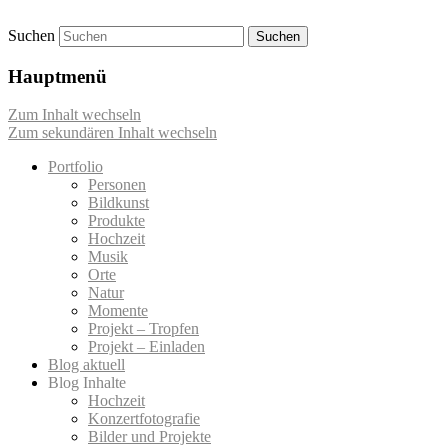
Suchen
Momentaufnahmen von Markus Mettin
M-Momente
Hauptmenü
Zum Inhalt wechseln
Zum sekundären Inhalt wechseln
Portfolio
Personen
Bildkunst
Produkte
Hochzeit
Musik
Orte
Natur
Momente
Projekt – Tropfen
Projekt – Einladen
Blog aktuell
Blog Inhalte
Hochzeit
Konzertfotografie
Bilder und Projekte