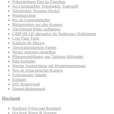
Fokussierbarer Para im Eigenbau
Arca kompatibler Teleobjektiv Tragegriff
Teleobjektiv Neopren Deckel
Windmaschine
Pez als Fotografiehelfer
Blitzprojektor aus alter Kamera
Alu-Dibond Bilder aufhängen
GRIP HEAD alternative für Sunbounce Reflektoren
Lens Flare Tools
Kaltlicht für Macros
Abwechlungsreiche Farben
Neiger stufenlos einstellbar
Pflanzenstabilisator und Tabletop Hilfsmittel
Bild Aufsteller
Weiche Ausleuchtung mit Windeleimereinsatz
Nex als Schachtsucher-Kamera
Schirmneiger Ständer
Erdstativ
DIY Bouncewall
Doppel-Bohnensack
Hochzeit
Hochzeit Sylvia und Reinhard
Hochzeit Maren & Norman