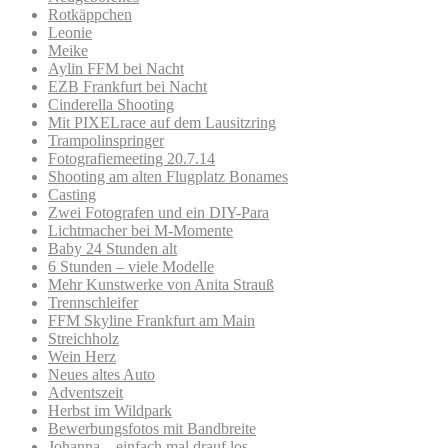
Rotkäppchen
Leonie
Meike
Aylin FFM bei Nacht
EZB Frankfurt bei Nacht
Cinderella Shooting
Mit PIXELrace auf dem Lausitzring
Trampolinspringer
Fotografiemeeting 20.7.14
Shooting am alten Flugplatz Bonames
Casting
Zwei Fotografen und ein DIY-Para
Lichtmacher bei M-Momente
Baby 24 Stunden alt
6 Stunden – viele Modelle
Mehr Kunstwerke von Anita Strauß
Trennschleifer
FFM Skyline Frankfurt am Main
Streichholz
Wein Herz
Neues altes Auto
Adventszeit
Herbst im Wildpark
Bewerbungsfotos mit Bandbreite
Johanna – einfach mal drauf los …