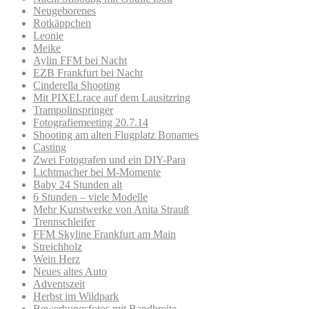
Neugeborenes
Rotkäppchen
Leonie
Meike
Aylin FFM bei Nacht
EZB Frankfurt bei Nacht
Cinderella Shooting
Mit PIXELrace auf dem Lausitzring
Trampolinspringer
Fotografiemeeting 20.7.14
Shooting am alten Flugplatz Bonames
Casting
Zwei Fotografen und ein DIY-Para
Lichtmacher bei M-Momente
Baby 24 Stunden alt
6 Stunden – viele Modelle
Mehr Kunstwerke von Anita Strauß
Trennschleifer
FFM Skyline Frankfurt am Main
Streichholz
Wein Herz
Neues altes Auto
Adventszeit
Herbst im Wildpark
Bewerbungsfotos mit Bandbreite