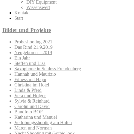
DIY Equipment
Wissenswert
Kontakt
Start
Bilder und Projekte
Probeshooting 2021
Das Rind 21.9.2019
Neugeboren – 2019
Ein Jahr
Steffen und Lisa
Saxophone in Schloss Freudenberg
Hannah und Maurizio
Fitness mit Hajar
Christina im Hotel
Linda & Pferd
Vera und Holger
Sylvia & Reinhard
Carolin und David
Bandfoto BOF
Katharina und Manuel
Verlobungsshooting am Hafen
Maren und Norman
Nacht Shooting mit Gothic look