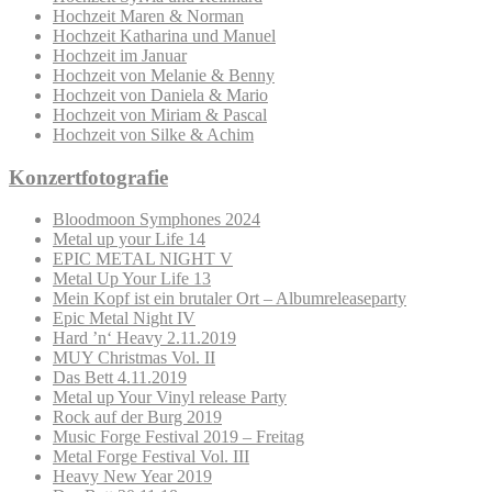
Hochzeit Maren & Norman
Hochzeit Katharina und Manuel
Hochzeit im Januar
Hochzeit von Melanie & Benny
Hochzeit von Daniela & Mario
Hochzeit von Miriam & Pascal
Hochzeit von Silke & Achim
Konzertfotografie
Bloodmoon Symphones 2024
Metal up your Life 14
EPIC METAL NIGHT V
Metal Up Your Life 13
Mein Kopf ist ein brutaler Ort – Albumreleaseparty
Epic Metal Night IV
Hard ’n‘ Heavy 2.11.2019
MUY Christmas Vol. II
Das Bett 4.11.2019
Metal up Your Vinyl release Party
Rock auf der Burg 2019
Music Forge Festival 2019 – Freitag
Metal Forge Festival Vol. III
Heavy New Year 2019