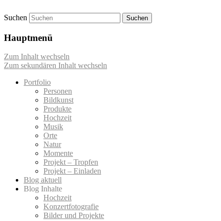
Suchen
Momentaufnahmen von Markus Mettin
M-Momente
Hauptmenü
Zum Inhalt wechseln
Zum sekundären Inhalt wechseln
Portfolio
Personen
Bildkunst
Produkte
Hochzeit
Musik
Orte
Natur
Momente
Projekt – Tropfen
Projekt – Einladen
Blog aktuell
Blog Inhalte
Hochzeit
Konzertfotografie
Bilder und Projekte