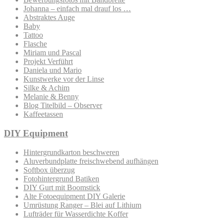
Johanna – einfach mal drauf los …
Abstraktes Auge
Baby
Tattoo
Flasche
Miriam und Pascal
Projekt Verführt
Daniela und Mario
Kunstwerke vor der Linse
Silke & Achim
Melanie & Benny
Blog Titelbild – Observer
Kaffeetassen
DIY Equipment
Hintergrundkarton beschweren
Aluverbundplatte freischwebend aufhängen
Softbox überzug
Fotohintergrund Batiken
DIY Gurt mit Boomstick
Alte Fotoequipment DIY Galerie
Umrüstung Ranger – Blei auf Lithium
Lufträder für Wasserdichte Koffer