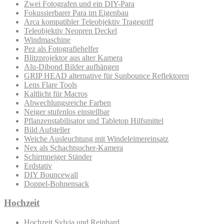
Zwei Fotografen und ein DIY-Para
Fokussierbarer Para im Eigenbau
Arca kompatibler Teleobjektiv Tragegriff
Teleobjektiv Neopren Deckel
Windmaschine
Pez als Fotografiehelfer
Blitzprojektor aus alter Kamera
Alu-Dibond Bilder aufhängen
GRIP HEAD alternative für Sunbounce Reflektoren
Lens Flare Tools
Kaltlicht für Macros
Abwechlungsreiche Farben
Neiger stufenlos einstellbar
Pflanzenstabilisator und Tabletop Hilfsmittel
Bild Aufsteller
Weiche Ausleuchtung mit Windeleimereinsatz
Nex als Schachtsucher-Kamera
Schirmneiger Ständer
Erdstativ
DIY Bouncewall
Doppel-Bohnensack
Hochzeit
Hochzeit Sylvia und Reinhard