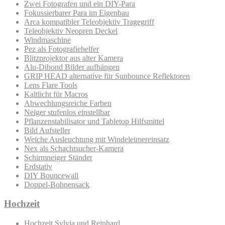
Zwei Fotografen und ein DIY-Para
Fokussierbarer Para im Eigenbau
Arca kompatibler Teleobjektiv Tragegriff
Teleobjektiv Neopren Deckel
Windmaschine
Pez als Fotografiehelfer
Blitzprojektor aus alter Kamera
Alu-Dibond Bilder aufhängen
GRIP HEAD alternative für Sunbounce Reflektoren
Lens Flare Tools
Kaltlicht für Macros
Abwechlungsreiche Farben
Neiger stufenlos einstellbar
Pflanzenstabilisator und Tabletop Hilfsmittel
Bild Aufsteller
Weiche Ausleuchtung mit Windeleimereinsatz
Nex als Schachtsucher-Kamera
Schirmneiger Ständer
Erdstativ
DIY Bouncewall
Doppel-Bohnensack
Hochzeit
Hochzeit Sylvia und Reinhard