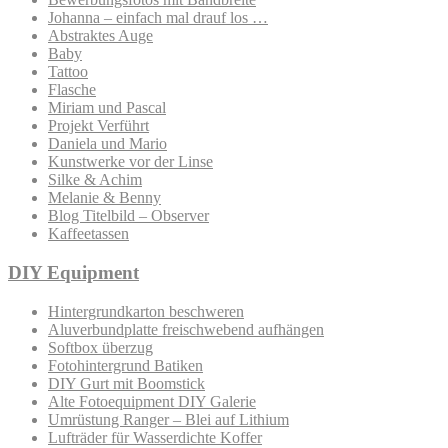
Johanna – einfach mal drauf los …
Abstraktes Auge
Baby
Tattoo
Flasche
Miriam und Pascal
Projekt Verführt
Daniela und Mario
Kunstwerke vor der Linse
Silke & Achim
Melanie & Benny
Blog Titelbild – Observer
Kaffeetassen
DIY Equipment
Hintergrundkarton beschweren
Aluverbundplatte freischwebend aufhängen
Softbox überzug
Fotohintergrund Batiken
DIY Gurt mit Boomstick
Alte Fotoequipment DIY Galerie
Umrüstung Ranger – Blei auf Lithium
Lufträder für Wasserdichte Koffer