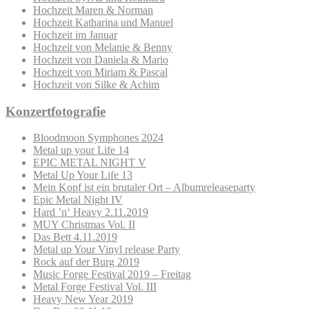
Hochzeit Maren & Norman
Hochzeit Katharina und Manuel
Hochzeit im Januar
Hochzeit von Melanie & Benny
Hochzeit von Daniela & Mario
Hochzeit von Miriam & Pascal
Hochzeit von Silke & Achim
Konzertfotografie
Bloodmoon Symphones 2024
Metal up your Life 14
EPIC METAL NIGHT V
Metal Up Your Life 13
Mein Kopf ist ein brutaler Ort – Albumreleaseparty
Epic Metal Night IV
Hard ’n‘ Heavy 2.11.2019
MUY Christmas Vol. II
Das Bett 4.11.2019
Metal up Your Vinyl release Party
Rock auf der Burg 2019
Music Forge Festival 2019 – Freitag
Metal Forge Festival Vol. III
Heavy New Year 2019