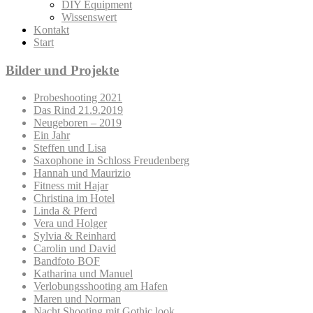
DIY Equipment
Wissenswert
Kontakt
Start
Bilder und Projekte
Probeshooting 2021
Das Rind 21.9.2019
Neugeboren – 2019
Ein Jahr
Steffen und Lisa
Saxophone in Schloss Freudenberg
Hannah und Maurizio
Fitness mit Hajar
Christina im Hotel
Linda & Pferd
Vera und Holger
Sylvia & Reinhard
Carolin und David
Bandfoto BOF
Katharina und Manuel
Verlobungsshooting am Hafen
Maren und Norman
Nacht Shooting mit Gothic look