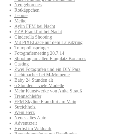
Neugeborenes
Rotkäppchen
Leonie
Meike
Aylin FFM bei Nacht
EZB Frankfurt bei Nacht
Cinderella Shooting
Mit PIXELrace auf dem Lausitzring
Trampolinspringer
Fotografiemeeting 20.7.14
Shooting am alten Flugplatz Bonames
Casting
Zwei Fotografen und ein DIY-Para
Lichtmacher bei M-Momente
Baby 24 Stunden alt
6 Stunden – viele Modelle
Mehr Kunstwerke von Anita Strauß
Trennschleifer
FFM Skyline Frankfurt am Main
Streichholz
Wein Herz
Neues altes Auto
Adventszeit
Herbst im Wildpark
Bewerbungsfotos mit Bandbreite