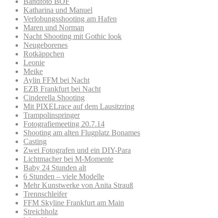
Bandfoto BOF
Katharina und Manuel
Verlobungsshooting am Hafen
Maren und Norman
Nacht Shooting mit Gothic look
Neugeborenes
Rotkäppchen
Leonie
Meike
Aylin FFM bei Nacht
EZB Frankfurt bei Nacht
Cinderella Shooting
Mit PIXELrace auf dem Lausitzring
Trampolinspringer
Fotografiemeeting 20.7.14
Shooting am alten Flugplatz Bonames
Casting
Zwei Fotografen und ein DIY-Para
Lichtmacher bei M-Momente
Baby 24 Stunden alt
6 Stunden – viele Modelle
Mehr Kunstwerke von Anita Strauß
Trennschleifer
FFM Skyline Frankfurt am Main
Streichholz