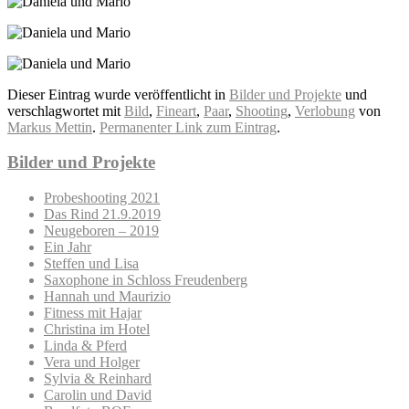
Dieser Eintrag wurde veröffentlicht in
Bilder und Projekte
und
verschlagwortet mit
Bild
,
Fineart
,
Paar
,
Shooting
,
Verlobung
von
Markus Mettin
.
Permanenter Link zum Eintrag
.
Bilder und Projekte
Probeshooting 2021
Das Rind 21.9.2019
Neugeboren – 2019
Ein Jahr
Steffen und Lisa
Saxophone in Schloss Freudenberg
Hannah und Maurizio
Fitness mit Hajar
Christina im Hotel
Linda & Pferd
Vera und Holger
Sylvia & Reinhard
Carolin und David