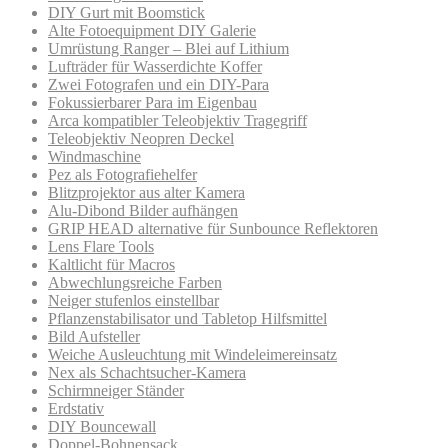
DIY Gurt mit Boomstick
Alte Fotoequipment DIY Galerie
Umrüstung Ranger – Blei auf Lithium
Lufträder für Wasserdichte Koffer
Zwei Fotografen und ein DIY-Para
Fokussierbarer Para im Eigenbau
Arca kompatibler Teleobjektiv Tragegriff
Teleobjektiv Neopren Deckel
Windmaschine
Pez als Fotografiehelfer
Blitzprojektor aus alter Kamera
Alu-Dibond Bilder aufhängen
GRIP HEAD alternative für Sunbounce Reflektoren
Lens Flare Tools
Kaltlicht für Macros
Abwechlungsreiche Farben
Neiger stufenlos einstellbar
Pflanzenstabilisator und Tabletop Hilfsmittel
Bild Aufsteller
Weiche Ausleuchtung mit Windeleimereinsatz
Nex als Schachtsucher-Kamera
Schirmneiger Ständer
Erdstativ
DIY Bouncewall
Doppel-Bohnensack