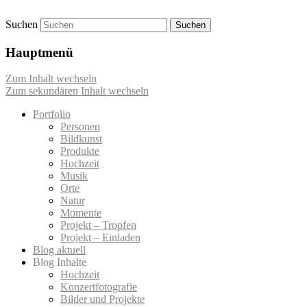
Suchen
Momentaufnahmen von Markus Mettin
M-Momente
Hauptmenü
Zum Inhalt wechseln
Zum sekundären Inhalt wechseln
Portfolio
Personen
Bildkunst
Produkte
Hochzeit
Musik
Orte
Natur
Momente
Projekt – Tropfen
Projekt – Einladen
Blog aktuell
Blog Inhalte
Hochzeit
Konzertfotografie
Bilder und Projekte