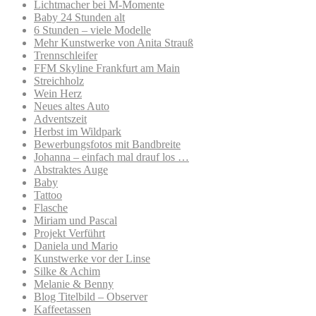
Lichtmacher bei M-Momente
Baby 24 Stunden alt
6 Stunden – viele Modelle
Mehr Kunstwerke von Anita Strauß
Trennschleifer
FFM Skyline Frankfurt am Main
Streichholz
Wein Herz
Neues altes Auto
Adventszeit
Herbst im Wildpark
Bewerbungsfotos mit Bandbreite
Johanna – einfach mal drauf los …
Abstraktes Auge
Baby
Tattoo
Flasche
Miriam und Pascal
Projekt Verführt
Daniela und Mario
Kunstwerke vor der Linse
Silke & Achim
Melanie & Benny
Blog Titelbild – Observer
Kaffeetassen