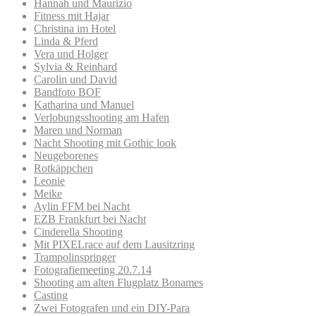
Hannah und Maurizio
Fitness mit Hajar
Christina im Hotel
Linda & Pferd
Vera und Holger
Sylvia & Reinhard
Carolin und David
Bandfoto BOF
Katharina und Manuel
Verlobungsshooting am Hafen
Maren und Norman
Nacht Shooting mit Gothic look
Neugeborenes
Rotkäppchen
Leonie
Meike
Aylin FFM bei Nacht
EZB Frankfurt bei Nacht
Cinderella Shooting
Mit PIXELrace auf dem Lausitzring
Trampolinspringer
Fotografiemeeting 20.7.14
Shooting am alten Flugplatz Bonames
Casting
Zwei Fotografen und ein DIY-Para