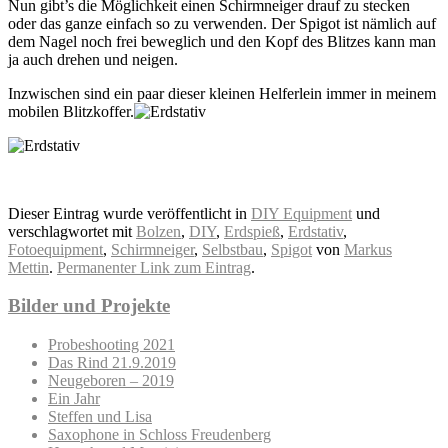
Nun gibt’s die Möglichkeit einen Schirmneiger drauf zu stecken
oder das ganze einfach so zu verwenden. Der Spigot ist nämlich auf
dem Nagel noch frei beweglich und den Kopf des Blitzes kann man
ja auch drehen und neigen.
Inzwischen sind ein paar dieser kleinen Helferlein immer in meinem
mobilen Blitzkoffer.
Dieser Eintrag wurde veröffentlicht in
DIY Equipment
und
verschlagwortet mit
Bolzen
,
DIY
,
Erdspieß
,
Erdstativ
,
Fotoequipment
,
Schirmneiger
,
Selbstbau
,
Spigot
von
Markus
Mettin
.
Permanenter Link zum Eintrag
.
Bilder und Projekte
Probeshooting 2021
Das Rind 21.9.2019
Neugeboren – 2019
Ein Jahr
Steffen und Lisa
Saxophone in Schloss Freudenberg