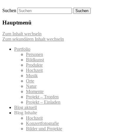
Suchen
Momentaufnahmen von Markus Mettin
M-Momente
Hauptmenü
Zum Inhalt wechseln
Zum sekundären Inhalt wechseln
Portfolio
Personen
Bildkunst
Produkte
Hochzeit
Musik
Orte
Natur
Momente
Projekt – Tropfen
Projekt – Einladen
Blog aktuell
Blog Inhalte
Hochzeit
Konzertfotografie
Bilder und Projekte