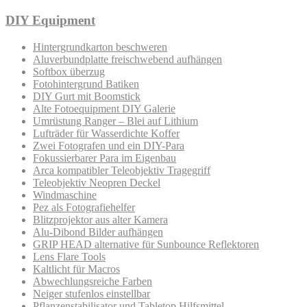
DIY Equipment
Hintergrundkarton beschweren
Aluverbundplatte freischwebend aufhängen
Softbox überzug
Fotohintergrund Batiken
DIY Gurt mit Boomstick
Alte Fotoequipment DIY Galerie
Umrüstung Ranger – Blei auf Lithium
Lufträder für Wasserdichte Koffer
Zwei Fotografen und ein DIY-Para
Fokussierbarer Para im Eigenbau
Arca kompatibler Teleobjektiv Tragegriff
Teleobjektiv Neopren Deckel
Windmaschine
Pez als Fotografiehelfer
Blitzprojektor aus alter Kamera
Alu-Dibond Bilder aufhängen
GRIP HEAD alternative für Sunbounce Reflektoren
Lens Flare Tools
Kaltlicht für Macros
Abwechlungsreiche Farben
Neiger stufenlos einstellbar
Pflanzenstabilisator und Tabletop Hilfsmittel