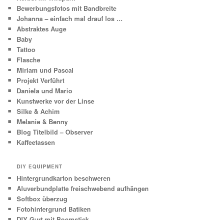
Bewerbungsfotos mit Bandbreite
Johanna – einfach mal drauf los …
Abstraktes Auge
Baby
Tattoo
Flasche
Miriam und Pascal
Projekt Verführt
Daniela und Mario
Kunstwerke vor der Linse
Silke & Achim
Melanie & Benny
Blog Titelbild – Observer
Kaffeetassen
DIY EQUIPMENT
Hintergrundkarton beschweren
Aluverbundplatte freischwebend aufhängen
Softbox überzug
Fotohintergrund Batiken
DIY Gurt mit Boomstick