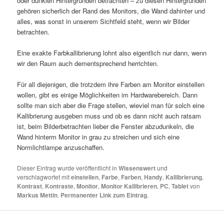
oder dunklen Hintergründen betrachten – zu diesen Hintergründen
gehören sicherlich der Rand des Monitors, die Wand dahinter und
alles, was sonst in unserem Sichtfeld steht, wenn wir Bilder
betrachten.
Eine exakte Farbkallibrierung lohnt also eigentlich nur dann, wenn
wir den Raum auch dementsprechend herrichten.
Für all diejenigen, die trotzdem ihre Farben am Monitor einstellen
wollen, gibt es einige Möglichkeiten im Hardwarebereich. Dann
sollte man sich aber die Frage stellen, wieviel man für solch eine
Kallibrierung ausgeben muss und ob es dann nicht auch ratsam
ist, beim Bilderbetrachten lieber die Fenster abzudunkeln, die
Wand hinterm Monitor in grau zu streichen und sich eine
Normlichtlampe anzuschaffen.
Dieser Eintrag wurde veröffentlicht in
Wissenswert
und
verschlagwortet mit
einstellen
,
Farbe
,
Farben
,
Handy
,
Kallibrierung
,
Kontrast
,
Kontraste
,
Monitor
,
Monitor Kallibrieren
,
PC
,
Tablet
von
Markus Mettin
.
Permanenter Link zum Eintrag
.