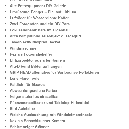
Alte Fotoequipment DIY Galerie
Umrüstung Ranger – Blei auf Lithium
Lufträder für Wasserdichte Koffer
Zwei Fotografen und ein DIY-Para
Fokussierbarer Para im Eigenbau
Arca kompatibler Teleobjektiv Tragegriff
Teleobjektiv Neopren Deckel
Windmaschine
Pez als Fotografiehelfer
Blitzprojektor aus alter Kamera
Alu-Dibond Bilder aufhängen
GRIP HEAD alternative für Sunbounce Reflektoren
Lens Flare Tools
Kaltlicht für Macros
Abwechlungsreiche Farben
Neiger stufenlos einstellbar
Pflanzenstabilisator und Tabletop Hilfsmittel
Bild Aufsteller
Weiche Ausleuchtung mit Windeleimereinsatz
Nex als Schachtsucher-Kamera
Schirmneiger Ständer