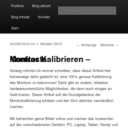
Hauptmenü
Momentaufnahmen von Markus Mettin
Portfolio
Blog aktuell
Zum Inhalt wechseln
Zum sekundären Inhalt wechseln
Suche
Blog Inhalte
Kontakt
M-Momente
Start
Veröffentlicht am
1. Oktober 2013
Artikelnavigation
←
Vorherige
Nächste
→
Monitor Kalibrieren – Kontraste
Vorweg möchte ich einmal schreiben, dass dieser Artikel hier
keineswegs dafür gedacht ist, eine 100% genaue Kalibrierung
des Monitors zu bekommen! Dafür gibt es andere, teilweise
hardwareunterstützte Möglichkeiten, die dann auch einiges an
Geld kosten. Dieser Artikel soll die Grundgedanken der
Monitorkalibrierung erklären und den Sinn dahinter verständlich
machen.
Wir betrachten gerne Bilder online und machen das inzwischen
auf den verschiedensten Geräten: PC, Laptop, Tablet, Handy und