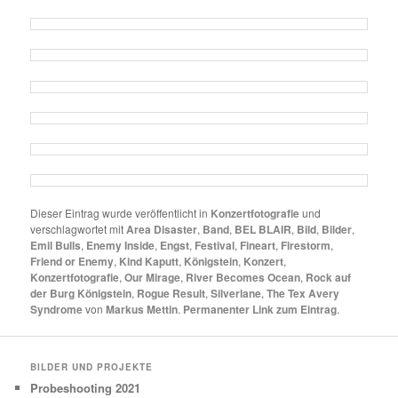
Dieser Eintrag wurde veröffentlicht in
Konzertfotografie
und
verschlagwortet mit
Area Disaster
,
Band
,
BEL BLAIR
,
Bild
,
Bilder
,
Emil Bulls
,
Enemy Inside
,
Engst
,
Festival
,
Fineart
,
Firestorm
,
Friend or Enemy
,
Kind Kaputt
,
Königstein
,
Konzert
,
Konzertfotografie
,
Our Mirage
,
River Becomes Ocean
,
Rock auf
der Burg Königstein
,
Rogue Result
,
Silverlane
,
The Tex Avery
Syndrome
von
Markus Mettin
.
Permanenter Link zum Eintrag
.
BILDER UND PROJEKTE
Probeshooting 2021