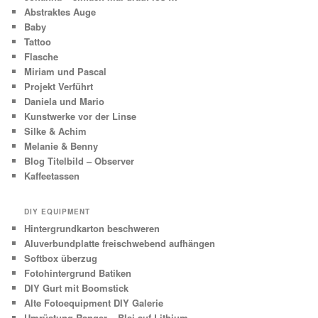
Abstraktes Auge
Baby
Tattoo
Flasche
Miriam und Pascal
Projekt Verführt
Daniela und Mario
Kunstwerke vor der Linse
Silke & Achim
Melanie & Benny
Blog Titelbild – Observer
Kaffeetassen
DIY EQUIPMENT
Hintergrundkarton beschweren
Aluverbundplatte freischwebend aufhängen
Softbox überzug
Fotohintergrund Batiken
DIY Gurt mit Boomstick
Alte Fotoequipment DIY Galerie
Umrüstung Ranger – Blei auf Lithium