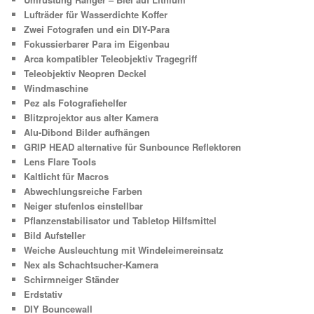
Lufträder für Wasserdichte Koffer
Zwei Fotografen und ein DIY-Para
Fokussierbarer Para im Eigenbau
Arca kompatibler Teleobjektiv Tragegriff
Teleobjektiv Neopren Deckel
Windmaschine
Pez als Fotografiehelfer
Blitzprojektor aus alter Kamera
Alu-Dibond Bilder aufhängen
GRIP HEAD alternative für Sunbounce Reflektoren
Lens Flare Tools
Kaltlicht für Macros
Abwechlungsreiche Farben
Neiger stufenlos einstellbar
Pflanzenstabilisator und Tabletop Hilfsmittel
Bild Aufsteller
Weiche Ausleuchtung mit Windeleimereinsatz
Nex als Schachtsucher-Kamera
Schirmneiger Ständer
Erdstativ
DIY Bouncewall