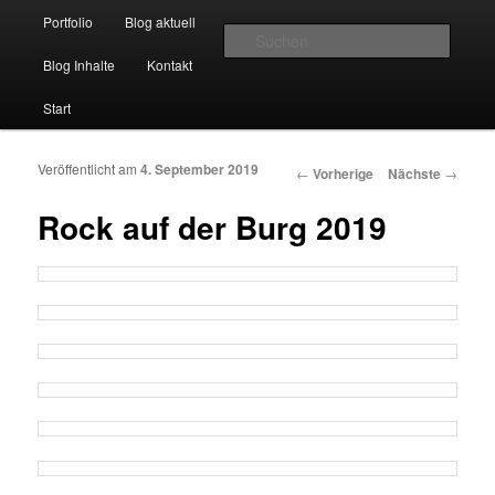
Hauptmenü
Momentaufnahmen von Markus Mettin
Portfolio
Blog aktuell
Zum Inhalt wechseln
Zum sekundären Inhalt wechseln
Suche
Blog Inhalte
Kontakt
M-Momente
Start
Veröffentlicht am
4. September 2019
Artikelnavigation
←
Vorherige
Nächste
→
Rock auf der Burg 2019