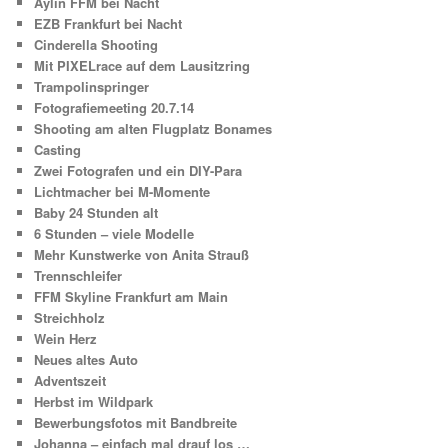
Aylin FFM bei Nacht
EZB Frankfurt bei Nacht
Cinderella Shooting
Mit PIXELrace auf dem Lausitzring
Trampolinspringer
Fotografiemeeting 20.7.14
Shooting am alten Flugplatz Bonames
Casting
Zwei Fotografen und ein DIY-Para
Lichtmacher bei M-Momente
Baby 24 Stunden alt
6 Stunden – viele Modelle
Mehr Kunstwerke von Anita Strauß
Trennschleifer
FFM Skyline Frankfurt am Main
Streichholz
Wein Herz
Neues altes Auto
Adventszeit
Herbst im Wildpark
Bewerbungsfotos mit Bandbreite
Johanna – einfach mal drauf los …