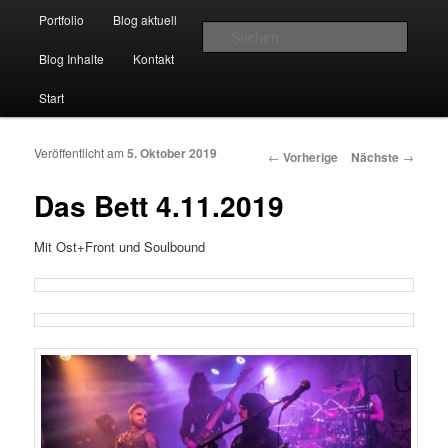
Hauptmenü
Momentaufnahmen von Markus Mettin
Portfolio
Blog aktuell
Zum Inhalt wechseln
Zum sekundären Inhalt wechseln
Suche
Blog Inhalte
Kontakt
M-Momente
Start
Veröffentlicht am
5. Oktober 2019
Artikelnavigation
←
Vorherige
Nächste
→
Das Bett 4.11.2019
Mit Ost+Front und Soulbound