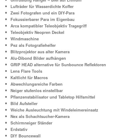
Lufträder für Wasserdichte Koffer
Zwei Fotografen und ein DIY-Para
Fokussierbarer Para im Eigenbau
Arca kompatibler Teleobjektiv Tragegriff
Teleobjektiv Neopren Deckel
Windmaschine
Pez als Fotografiehelfer
Blitzprojektor aus alter Kamera
Alu-Dibond Bilder aufhängen
GRIP HEAD alternative für Sunbounce Reflektoren
Lens Flare Tools
Kaltlicht für Macros
Abwechlungsreiche Farben
Neiger stufenlos einstellbar
Pflanzenstabilisator und Tabletop Hilfsmittel
Bild Aufsteller
Weiche Ausleuchtung mit Windeleimereinsatz
Nex als Schachtsucher-Kamera
Schirmneiger Ständer
Erdstativ
DIY Bouncewall