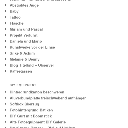
Abstraktes Auge
Baby
Tattoo
Flasche
Miriam und Pascal
Projekt Verführt
Daniela und Mario
Kunstwerke vor der Linse
Silke & Achim
Melanie & Benny
Blog Titelbild – Observer
Kaffeetassen
DIY EQUIPMENT
Hintergrundkarton beschweren
Aluverbundplatte freischwebend aufhängen
Softbox überzug
Fotohintergrund Batiken
DIY Gurt mit Boomstick
Alte Fotoequipment DIY Galerie
Umrüstung Ranger – Blei auf Lithium