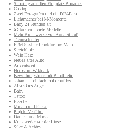
Shooting am alten Flugplatz Bonames
Casting
Zwei Fotografen und ein DIY-Para
Lichtmacher bei M-Momente
Baby 24 Stunden alt
6 Stunden – viele Modelle
Mehr Kunstwerke von Anita Strauß
Trennschleifer
FFM Skyline Frankfurt am Main
Streichholz
Wein Herz
Neues altes Auto
Adventszeit
Herbst im Wildpark
Bewerbungsfotos mit Bandbreite
Johanna – einfach mal drauf los …
Abstraktes Auge
Baby
Tattoo
Flasche
Miriam und Pascal
Projekt Verführt
Daniela und Mario
Kunstwerke vor der Linse
Silke & Achim