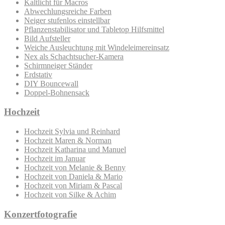
Kaltlicht für Macros
Abwechlungsreiche Farben
Neiger stufenlos einstellbar
Pflanzenstabilisator und Tabletop Hilfsmittel
Bild Aufsteller
Weiche Ausleuchtung mit Windeleimereinsatz
Nex als Schachtsucher-Kamera
Schirmneiger Ständer
Erdstativ
DIY Bouncewall
Doppel-Bohnensack
Hochzeit
Hochzeit Sylvia und Reinhard
Hochzeit Maren & Norman
Hochzeit Katharina und Manuel
Hochzeit im Januar
Hochzeit von Melanie & Benny
Hochzeit von Daniela & Mario
Hochzeit von Miriam & Pascal
Hochzeit von Silke & Achim
Konzertfotografie