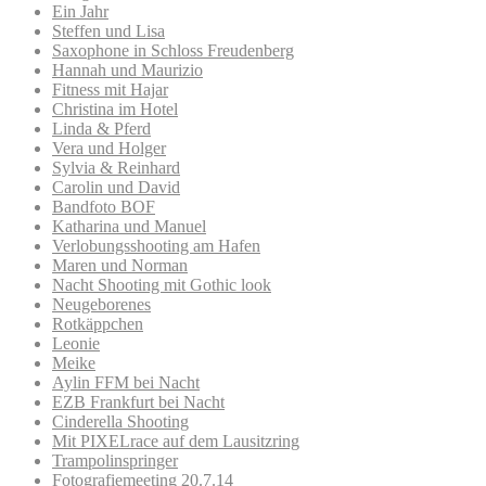
Ein Jahr
Steffen und Lisa
Saxophone in Schloss Freudenberg
Hannah und Maurizio
Fitness mit Hajar
Christina im Hotel
Linda & Pferd
Vera und Holger
Sylvia & Reinhard
Carolin und David
Bandfoto BOF
Katharina und Manuel
Verlobungsshooting am Hafen
Maren und Norman
Nacht Shooting mit Gothic look
Neugeborenes
Rotkäppchen
Leonie
Meike
Aylin FFM bei Nacht
EZB Frankfurt bei Nacht
Cinderella Shooting
Mit PIXELrace auf dem Lausitzring
Trampolinspringer
Fotografiemeeting 20.7.14