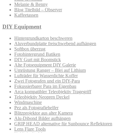
Melanie & Benny
Blog Titelbild – Observer
Kaffeetassen
DIY Equipment
Hintergrundkarton beschweren
Aluverbundplatte freischwebend aufhängen
Softbox überzug
Fotohintergrund Batiken
DIY Gurt mit Boomstick
Alte Fotoequipment DIY Galerie
Umrüstung Ranger – Blei auf Lithium
Lufträder für Wasserdichte Koffer
Zwei Fotografen und ein DIY-Para
Fokussierbarer Para im Eigenbau
Arca kompatibler Teleobjektiv Tragegriff
Teleobjektiv Neopren Deckel
Windmaschine
Pez als Fotografiehelfer
Blitzprojektor aus alter Kamera
Alu-Dibond Bilder aufhängen
GRIP HEAD alternative für Sunbounce Reflektoren
Lens Flare Tools