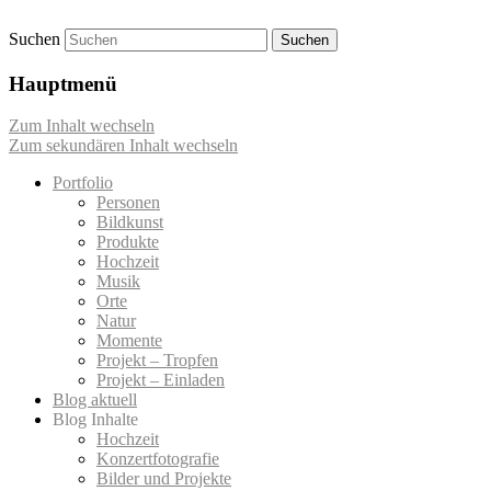
Suchen
Momentaufnahmen von Markus Mettin
M-Momente
Hauptmenü
Zum Inhalt wechseln
Zum sekundären Inhalt wechseln
Portfolio
Personen
Bildkunst
Produkte
Hochzeit
Musik
Orte
Natur
Momente
Projekt – Tropfen
Projekt – Einladen
Blog aktuell
Blog Inhalte
Hochzeit
Konzertfotografie
Bilder und Projekte