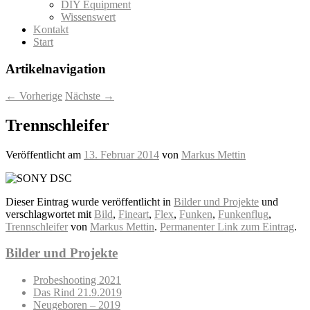
DIY Equipment
Wissenswert
Kontakt
Start
Artikelnavigation
←
Vorherige
Nächste
→
Trennschleifer
Veröffentlicht am
13. Februar 2014
von
Markus Mettin
Dieser Eintrag wurde veröffentlicht in
Bilder und Projekte
und
verschlagwortet mit
Bild
,
Fineart
,
Flex
,
Funken
,
Funkenflug
,
Trennschleifer
von
Markus Mettin
.
Permanenter Link zum Eintrag
.
Bilder und Projekte
Probeshooting 2021
Das Rind 21.9.2019
Neugeboren – 2019