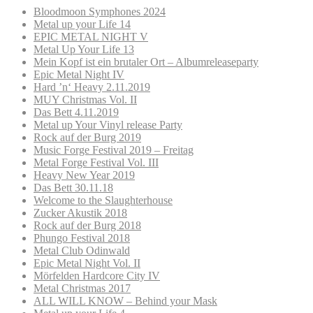
Bloodmoon Symphones 2024
Metal up your Life 14
EPIC METAL NIGHT V
Metal Up Your Life 13
Mein Kopf ist ein brutaler Ort – Albumreleaseparty
Epic Metal Night IV
Hard ’n‘ Heavy 2.11.2019
MUY Christmas Vol. II
Das Bett 4.11.2019
Metal up Your Vinyl release Party
Rock auf der Burg 2019
Music Forge Festival 2019 – Freitag
Metal Forge Festival Vol. III
Heavy New Year 2019
Das Bett 30.11.18
Welcome to the Slaughterhouse
Zucker Akustik 2018
Rock auf der Burg 2018
Phungo Festival 2018
Metal Club Odinwald
Epic Metal Night Vol. II
Mörfelden Hardcore City IV
Metal Christmas 2017
ALL WILL KNOW – Behind your Mask