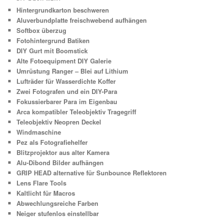
Hintergrundkarton beschweren
Aluverbundplatte freischwebend aufhängen
Softbox überzug
Fotohintergrund Batiken
DIY Gurt mit Boomstick
Alte Fotoequipment DIY Galerie
Umrüstung Ranger – Blei auf Lithium
Lufträder für Wasserdichte Koffer
Zwei Fotografen und ein DIY-Para
Fokussierbarer Para im Eigenbau
Arca kompatibler Teleobjektiv Tragegriff
Teleobjektiv Neopren Deckel
Windmaschine
Pez als Fotografiehelfer
Blitzprojektor aus alter Kamera
Alu-Dibond Bilder aufhängen
GRIP HEAD alternative für Sunbounce Reflektoren
Lens Flare Tools
Kaltlicht für Macros
Abwechlungsreiche Farben
Neiger stufenlos einstellbar