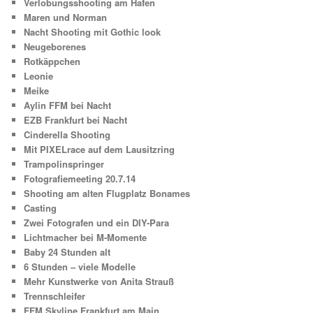
Verlobungsshooting am Hafen
Maren und Norman
Nacht Shooting mit Gothic look
Neugeborenes
Rotkäppchen
Leonie
Meike
Aylin FFM bei Nacht
EZB Frankfurt bei Nacht
Cinderella Shooting
Mit PIXELrace auf dem Lausitzring
Trampolinspringer
Fotografiemeeting 20.7.14
Shooting am alten Flugplatz Bonames
Casting
Zwei Fotografen und ein DIY-Para
Lichtmacher bei M-Momente
Baby 24 Stunden alt
6 Stunden – viele Modelle
Mehr Kunstwerke von Anita Strauß
Trennschleifer
FFM Skyline Frankfurt am Main