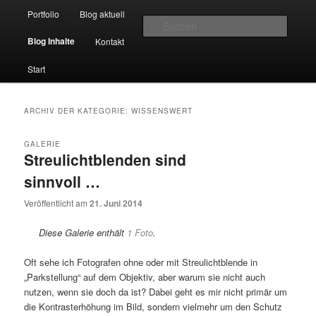
Hauptmenü
Momentaufnahmen von Markus Mettin
Portfolio
Blog aktuell
Zum Inhalt wechseln
Zum sekundären Inhalt wechseln
Suche
Blog Inhalte
Kontakt
M-Momente
Start
ARCHIV DER KATEGORIE:
WISSENSWERT
GALERIE
Streulichtblenden sind
sinnvoll …
Veröffentlicht am
21. Juni 2014
Diese Galerie enthält
1 Foto
.
Oft sehe ich Fotografen ohne oder mit Streulichtblende in
„Parkstellung“ auf dem Objektiv, aber warum sie nicht auch
nutzen, wenn sie doch da ist? Dabei geht es mir nicht primär um
die Kontrasterhöhung im Bild, sondern vielmehr um den Schutz