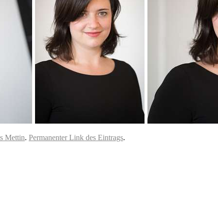
s Mettin
.
Permanenter Link des Eintrags
.