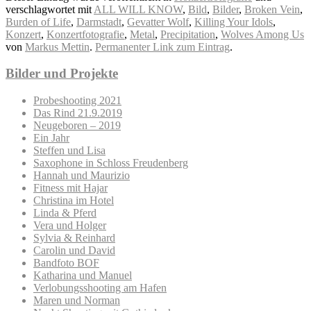
verschlagwortet mit
ALL WILL KNOW
,
Bild
,
Bilder
,
Broken Vein
,
Burden of Life
,
Darmstadt
,
Gevatter Wolf
,
Killing Your Idols
,
Konzert
,
Konzertfotografie
,
Metal
,
Precipitation
,
Wolves Among Us
von
Markus Mettin
.
Permanenter Link zum Eintrag
.
Bilder und Projekte
Probeshooting 2021
Das Rind 21.9.2019
Neugeboren – 2019
Ein Jahr
Steffen und Lisa
Saxophone in Schloss Freudenberg
Hannah und Maurizio
Fitness mit Hajar
Christina im Hotel
Linda & Pferd
Vera und Holger
Sylvia & Reinhard
Carolin und David
Bandfoto BOF
Katharina und Manuel
Verlobungsshooting am Hafen
Maren und Norman