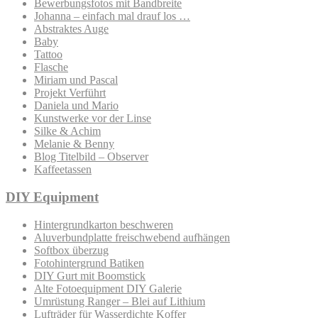
Bewerbungsfotos mit Bandbreite
Johanna – einfach mal drauf los …
Abstraktes Auge
Baby
Tattoo
Flasche
Miriam und Pascal
Projekt Verführt
Daniela und Mario
Kunstwerke vor der Linse
Silke & Achim
Melanie & Benny
Blog Titelbild – Observer
Kaffeetassen
DIY Equipment
Hintergrundkarton beschweren
Aluverbundplatte freischwebend aufhängen
Softbox überzug
Fotohintergrund Batiken
DIY Gurt mit Boomstick
Alte Fotoequipment DIY Galerie
Umrüstung Ranger – Blei auf Lithium
Lufträder für Wasserdichte Koffer