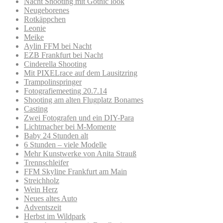
Nacht Shooting mit Gothic look
Neugeborenes
Rotkäppchen
Leonie
Meike
Aylin FFM bei Nacht
EZB Frankfurt bei Nacht
Cinderella Shooting
Mit PIXELrace auf dem Lausitzring
Trampolinspringer
Fotografiemeeting 20.7.14
Shooting am alten Flugplatz Bonames
Casting
Zwei Fotografen und ein DIY-Para
Lichtmacher bei M-Momente
Baby 24 Stunden alt
6 Stunden – viele Modelle
Mehr Kunstwerke von Anita Strauß
Trennschleifer
FFM Skyline Frankfurt am Main
Streichholz
Wein Herz
Neues altes Auto
Adventszeit
Herbst im Wildpark