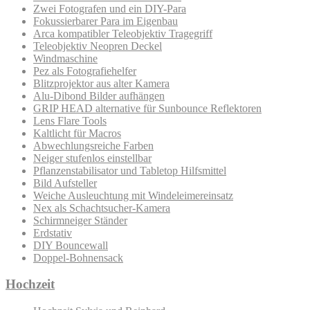
Zwei Fotografen und ein DIY-Para
Fokussierbarer Para im Eigenbau
Arca kompatibler Teleobjektiv Tragegriff
Teleobjektiv Neopren Deckel
Windmaschine
Pez als Fotografiehelfer
Blitzprojektor aus alter Kamera
Alu-Dibond Bilder aufhängen
GRIP HEAD alternative für Sunbounce Reflektoren
Lens Flare Tools
Kaltlicht für Macros
Abwechlungsreiche Farben
Neiger stufenlos einstellbar
Pflanzenstabilisator und Tabletop Hilfsmittel
Bild Aufsteller
Weiche Ausleuchtung mit Windeleimereinsatz
Nex als Schachtsucher-Kamera
Schirmneiger Ständer
Erdstativ
DIY Bouncewall
Doppel-Bohnensack
Hochzeit