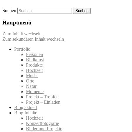
Suchen
Momentaufnahmen von Markus Mettin
M-Momente
Hauptmenü
Zum Inhalt wechseln
Zum sekundären Inhalt wechseln
Portfolio
Personen
Bildkunst
Produkte
Hochzeit
Musik
Orte
Natur
Momente
Projekt – Tropfen
Projekt – Einladen
Blog aktuell
Blog Inhalte
Hochzeit
Konzertfotografie
Bilder und Projekte