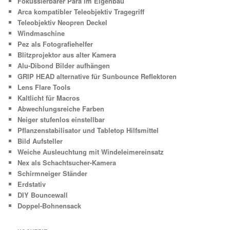
Fokussierbarer Para im Eigenbau
Arca kompatibler Teleobjektiv Tragegriff
Teleobjektiv Neopren Deckel
Windmaschine
Pez als Fotografiehelfer
Blitzprojektor aus alter Kamera
Alu-Dibond Bilder aufhängen
GRIP HEAD alternative für Sunbounce Reflektoren
Lens Flare Tools
Kaltlicht für Macros
Abwechlungsreiche Farben
Neiger stufenlos einstellbar
Pflanzenstabilisator und Tabletop Hilfsmittel
Bild Aufsteller
Weiche Ausleuchtung mit Windeleimereinsatz
Nex als Schachtsucher-Kamera
Schirmneiger Ständer
Erdstativ
DIY Bouncewall
Doppel-Bohnensack