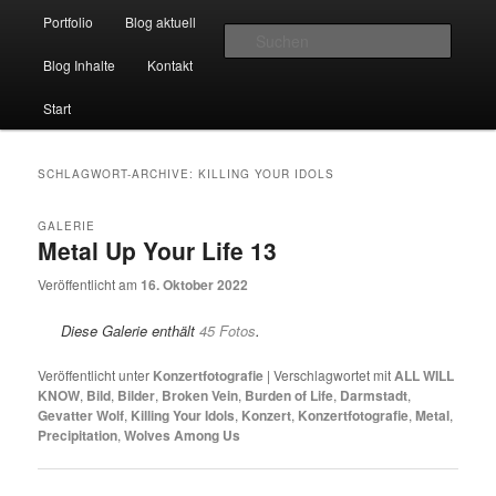
Hauptmenü
Momentaufnahmen von Markus Mettin
Portfolio
Blog aktuell
Zum Inhalt wechseln
Zum sekundären Inhalt wechseln
Suche
Blog Inhalte
Kontakt
M-Momente
Start
SCHLAGWORT-ARCHIVE:
KILLING YOUR IDOLS
GALERIE
Metal Up Your Life 13
Veröffentlicht am
16. Oktober 2022
Diese Galerie enthält
45 Fotos
.
Veröffentlicht unter
Konzertfotografie
|
Verschlagwortet mit
ALL WILL
KNOW
,
Bild
,
Bilder
,
Broken Vein
,
Burden of Life
,
Darmstadt
,
Gevatter Wolf
,
Killing Your Idols
,
Konzert
,
Konzertfotografie
,
Metal
,
Precipitation
,
Wolves Among Us