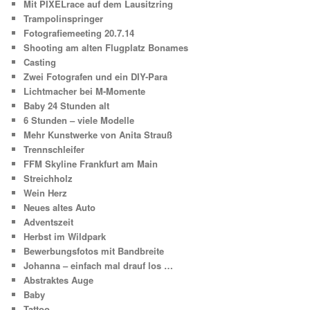
Mit PIXELrace auf dem Lausitzring
Trampolinspringer
Fotografiemeeting 20.7.14
Shooting am alten Flugplatz Bonames
Casting
Zwei Fotografen und ein DIY-Para
Lichtmacher bei M-Momente
Baby 24 Stunden alt
6 Stunden – viele Modelle
Mehr Kunstwerke von Anita Strauß
Trennschleifer
FFM Skyline Frankfurt am Main
Streichholz
Wein Herz
Neues altes Auto
Adventszeit
Herbst im Wildpark
Bewerbungsfotos mit Bandbreite
Johanna – einfach mal drauf los …
Abstraktes Auge
Baby
Tattoo