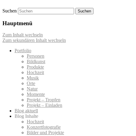
Suchen
Momentaufnahmen von Markus Mettin
M-Momente
Hauptmenü
Zum Inhalt wechseln
Zum sekundären Inhalt wechseln
Portfolio
Personen
Bildkunst
Produkte
Hochzeit
Musik
Orte
Natur
Momente
Projekt – Tropfen
Projekt – Einladen
Blog aktuell
Blog Inhalte
Hochzeit
Konzertfotografie
Bilder und Projekte