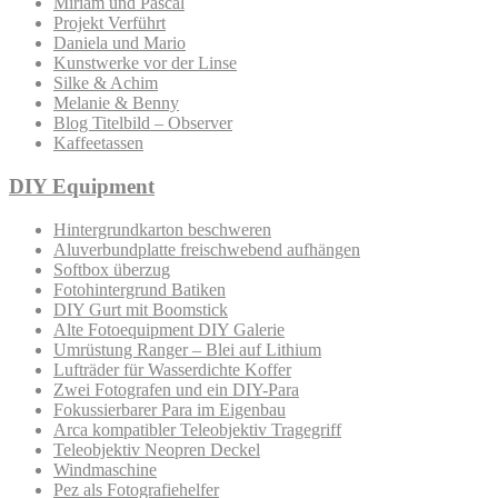
Miriam und Pascal
Projekt Verführt
Daniela und Mario
Kunstwerke vor der Linse
Silke & Achim
Melanie & Benny
Blog Titelbild – Observer
Kaffeetassen
DIY Equipment
Hintergrundkarton beschweren
Aluverbundplatte freischwebend aufhängen
Softbox überzug
Fotohintergrund Batiken
DIY Gurt mit Boomstick
Alte Fotoequipment DIY Galerie
Umrüstung Ranger – Blei auf Lithium
Lufträder für Wasserdichte Koffer
Zwei Fotografen und ein DIY-Para
Fokussierbarer Para im Eigenbau
Arca kompatibler Teleobjektiv Tragegriff
Teleobjektiv Neopren Deckel
Windmaschine
Pez als Fotografiehelfer