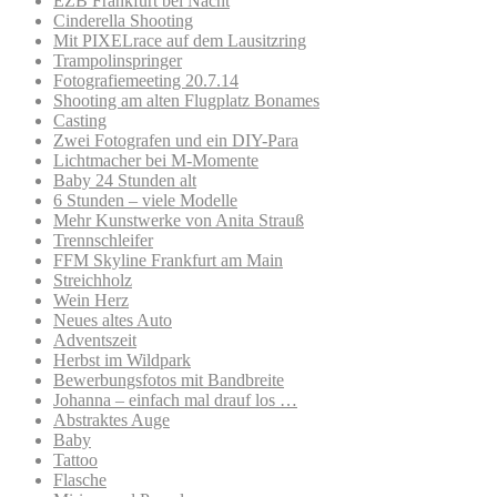
EZB Frankfurt bei Nacht
Cinderella Shooting
Mit PIXELrace auf dem Lausitzring
Trampolinspringer
Fotografiemeeting 20.7.14
Shooting am alten Flugplatz Bonames
Casting
Zwei Fotografen und ein DIY-Para
Lichtmacher bei M-Momente
Baby 24 Stunden alt
6 Stunden – viele Modelle
Mehr Kunstwerke von Anita Strauß
Trennschleifer
FFM Skyline Frankfurt am Main
Streichholz
Wein Herz
Neues altes Auto
Adventszeit
Herbst im Wildpark
Bewerbungsfotos mit Bandbreite
Johanna – einfach mal drauf los …
Abstraktes Auge
Baby
Tattoo
Flasche