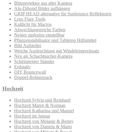
Blitzprojektor aus alter Kamera
Alu-Dibond Bilder aufhängen
GRIP HEAD alternative für Sunbounce Reflektoren
Lens Flare Tools
Kaltlicht für Macros
Abwechlungsreiche Farben
Neiger stufenlos einstellbar
Pflanzenstabilisator und Tabletop Hilfsmittel
Bild Aufsteller
Weiche Ausleuchtung mit Windeleimereinsatz
Nex als Schachtsucher-Kamera
Schirmneiger Ständer
Erdstativ
DIY Bouncewall
Doppel-Bohnensack
Hochzeit
Hochzeit Sylvia und Reinhard
Hochzeit Maren & Norman
Hochzeit Katharina und Manuel
Hochzeit im Januar
Hochzeit von Melanie & Benny
Hochzeit von Daniela & Mario
Hochzeit von Miriam & Pascal